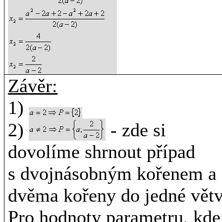
Závěr:
1)
2)
- zde si
dovolíme shrnout případ
s dvojnásobným kořenem a
dvěma kořeny do jedné větv
Pro hodnoty parametru, kde