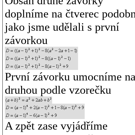
Obsah druhé závorky
doplníme na čtverec podob
jako jsme udělali s první
závorkou
První závorku umocníme n
druhou podle vzorečku
A zpět zase vyjádříme